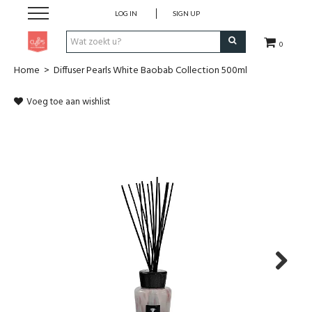
LOG IN
SIGN UP
0
Home
>
Diffuser Pearls White Baobab Collection 500ml
Pen & Papier
Voeg toe aan wishlist
Office
Home
Lifestyle
Fashion
Kids
Next
School & Travel