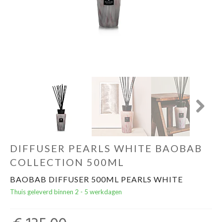
Cadeautips
Outlet
De Printshop
Cadeaubon
Next
Acties en events
DIFFUSER PEARLS WHITE BAOBAB
Winkels
COLLECTION 500ML
BAOBAB DIFFUSER 500ML PEARLS WHITE
Thuis geleverd binnen 2 - 5 werkdagen