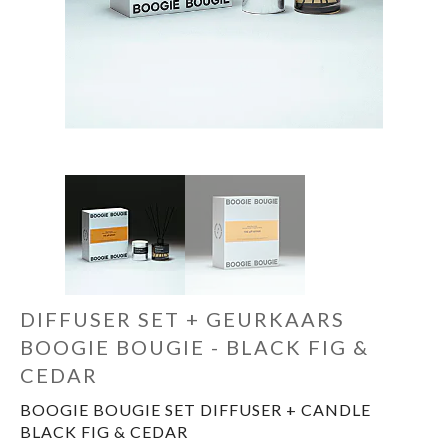
Cadeautips
Outlet
De Printshop
Cadeaubon
Acties en events
DIFFUSER SET + GEURKAARS
Winkels
BOOGIE BOUGIE - BLACK FIG &
CEDAR
BOOGIE BOUGIE SET DIFFUSER + CANDLE
BLACK FIG & CEDAR