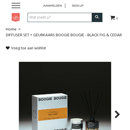
AANMELDEN
SIGN UP
0
Home
>
Pen & Papier
DIFFUSER SET + GEURKAARS BOOGIE BOUGIE - BLACK FIG & CEDAR
Office
Voeg toe aan wishlist
Home
Lifestyle
Fashion
Kids
Next
School & Travel