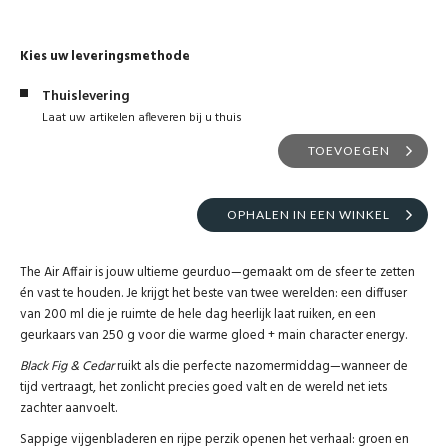
Kies uw leveringsmethode
Thuislevering
Laat uw artikelen afleveren bij u thuis
TOEVOEGEN
OPHALEN IN EEN WINKEL
The Air Affair is jouw ultieme geurduo—gemaakt om de sfeer te zetten
én vast te houden. Je krijgt het beste van twee werelden: een diffuser
van 200 ml die je ruimte de hele dag heerlijk laat ruiken, en een
geurkaars van 250 g voor die warme gloed + main character energy.
Black Fig & Cedar
ruikt als die perfecte nazomermiddag—wanneer de
tijd vertraagt, het zonlicht precies goed valt en de wereld net iets
zachter aanvoelt.
Sappige vijgenbladeren en rijpe perzik openen het verhaal: groen en