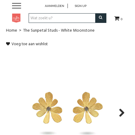
AANMELDEN
SIGN UP
0
Home
>
The Sunpetal Studs - White Moonstone
Pen & Papier
Voeg toe aan wishlist
Office
Home
Lifestyle
Fashion
Kids
Next
School & Travel