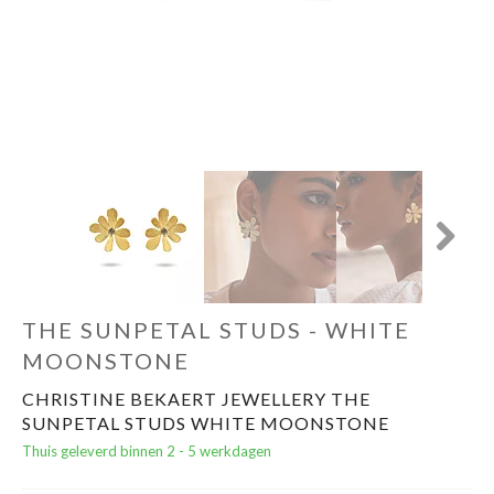
Cadeautips
Outlet
De Printshop
Cadeaubon
Next
Acties en events
THE SUNPETAL STUDS - WHITE
Winkels
MOONSTONE
CHRISTINE BEKAERT JEWELLERY THE
SUNPETAL STUDS WHITE MOONSTONE
Thuis geleverd binnen 2 - 5 werkdagen