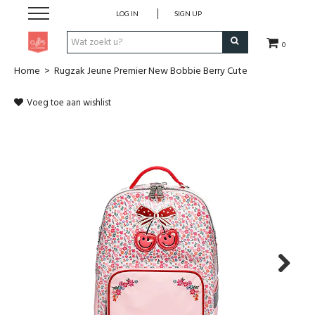
LOG IN
SIGN UP
0
Home
>
Rugzak Jeune Premier New Bobbie Berry Cute
Pen & Papier
Voeg toe aan wishlist
Office
Home
Lifestyle
Fashion
Kids
Next
School & Travel