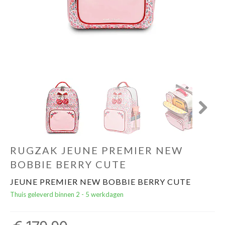
Cadeautips
Outlet
De Printshop
Cadeaubon
Next
Acties en events
RUGZAK JEUNE PREMIER NEW
Winkels
BOBBIE BERRY CUTE
JEUNE PREMIER NEW BOBBIE BERRY CUTE
Thuis geleverd binnen 2 - 5 werkdagen