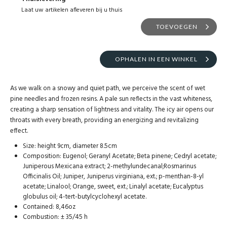
Laat uw artikelen afleveren bij u thuis
TOEVOEGEN
OPHALEN IN EEN WINKEL
As we walk on a snowy and quiet path, we perceive the scent of wet
pine needles and frozen resins. A pale sun reflects in the vast whiteness,
creating a sharp sensation of lightness and vitality. The icy air opens our
throats with every breath, providing an energizing and revitalizing
effect.
Size: height 9cm, diameter 8.5cm
Composition: Eugenol; Geranyl Acetate; Beta pinene; Cedryl acetate;
Juniperous Mexicana extract; 2-methylundecanal;Rosmarinus
Officinalis Oil; Juniper, Juniperus virginiana, ext.; p-menthan-8-yl
acetate; Linalool; Orange, sweet, ext.; Linalyl acetate; Eucalyptus
globulus oil; 4-tert-butylcyclohexyl acetate.
Contained: 8,46oz
Combustion: ± 35/45 h