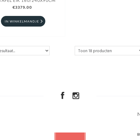
TAFEL EIK 160/240X90CM
€3379.00
IN WINKELMANDJE
B