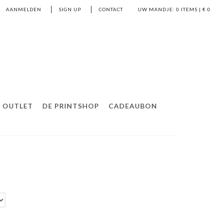
AANMELDEN
SIGN UP
CONTACT
UW MANDJE:
0
ITEMS | €
0
OUTLET
DE PRINTSHOP
CADEAUBON