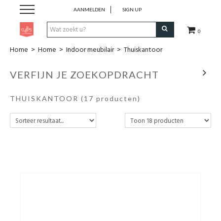
AANMELDEN
SIGN UP
0
Home
>
Home
>
Indoor meubilair
>
Thuiskantoor
Pen & Papier
VERFIJN JE ZOEKOPDRACHT
Office
THUISKANTOOR
(17 producten)
Home
Lifestyle
Fashion
Kids
School & Travel