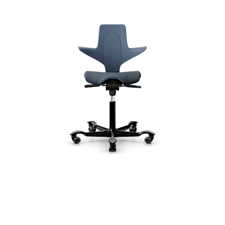
Cadeautips
Outlet
De Printshop
Cadeaubon
Acties en events
Winkels