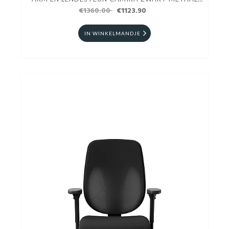
€1360.00
ZWART
€1123.90
IN WINKELMANDJE